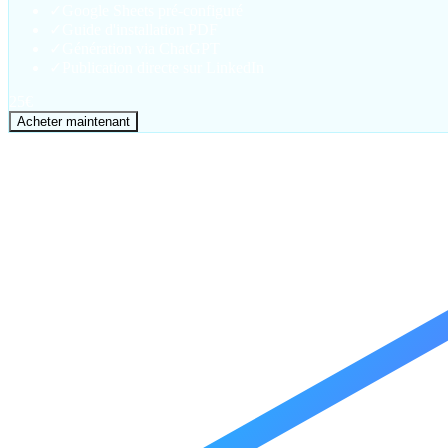
✓
Google Sheets pré-configuré
✓
Guide d'installation PDF
✓
Génération via ChatGPT
✓
Publication directe sur LinkedIn
25
€
Acheter maintenant