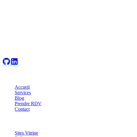
RT Web Studio
Développement web moderne et solutions IA pour propulser votre pré
Navigation
Accueil
Services
Blog
Prendre RDV
Contact
Services
Sites Vitrine