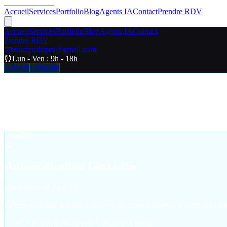
RT Web Studio
Accueil
Services
Portfolio
Blog
Agents IA
Contact
Prendre RDV
Accueil
Services
Portfolio
Blog
Agents IA
Contact
Prendre RDV
📧
rtuszynskipro@gmail.com
⏰
Lun - Ven : 9h - 18h
GitHub
LinkedIn
Agents IA
Des automatisations prêtes à l'emploi pour gagner du temps et booster 
Populaire
🤖
Automatisation LinkedIn
Générateur de Posts IA
Génère et publie automatiquement des posts LinkedIn à partir d'un si
✓
Scénario Make prêt à importer (.json)