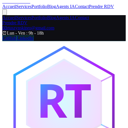
RT Web Studio
Accueil
Services
Portfolio
Blog
Agents IA
Contact
Prendre RDV
Accueil
Services
Portfolio
Blog
Agents IA
Contact
Prendre RDV
📧
rtuszynskipro@gmail.com
⏰
Lun - Ven : 9h - 18h
GitHub
LinkedIn
RT