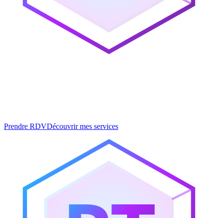
RT Web Studio
Développement web moderne • Intelligence Artificielle • Solutions
sur mesure
Prendre RDV
Découvrir mes services